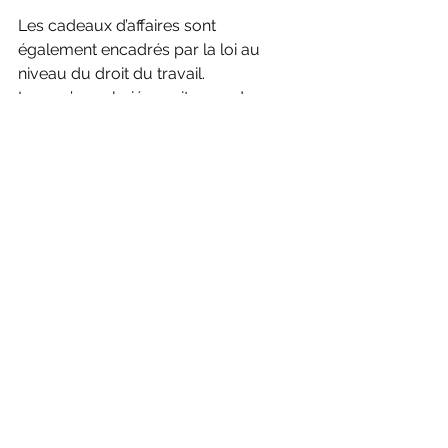
Les cadeaux d’affaires sont 
également encadrés par la loi au 
niveau du droit du travail.
Lorsqu’un salarié reçoit un cadeau 
d’affaire du fait de son  appartenance 
à une entreprise partenaire de celle 
qui le lui a consenti,  il faut que ce 
dernier soit en contact avec la 
clientèle et/ou exerce  une activité 
commerciale.
A défaut, ce cadeau peut être 
considéré comme un avantage en 
nature et donc soumis aux charges 
sociales.