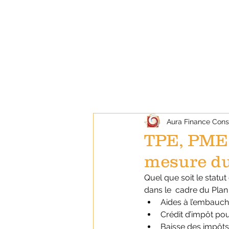
Aura Finance Cons
TPE, PME,
mesure du 
Quel que soit le statu
dans le  cadre du Plan
Aides à l’embauc
Crédit d’impôt po
Baisse des impôts