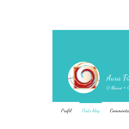
Aura Fi
0
Abonné
Profil
Posts blog
Commentai