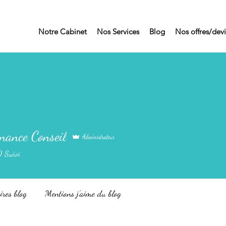
Notre Cabinet
Nos Services
Blog
Nos offres/devi
nance Conseil
Administrateur
0
Suivi
res blog
Mentions j'aime du blog