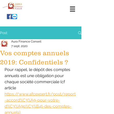
Post
Aura Finance Conseil
7 sept. 2020
Vos comptes annuels
2019: Confidentiels ?
Pour rappel, le dépôt des comptes 
annuels est une obligation pour 
chaque société commerciale (cf 
article 
https://www.afcexpert.fr/post/report
-accord%C3%A9-pour-votre-
d%C3%A9p%C3%B4t-des-comptes-
annuels).